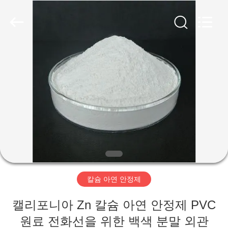
-
2026
Taizhou
Liancheng
Chemical
Co.,
Ltd..
All
집
Rights
Reserved.
제
품
우
리
칼슘 아연 안정제
에
캘리포니아 Zn 칼슘 아연 안정제 PVC
대
원료 전화선을 위한 백색 분말 외관