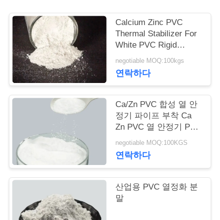
연
Calcium Zinc PVC
Thermal Stabilizer For
락
White PVC Rigid
Profile Calcium Zinc
주
negotiable MOQ:100kgs
Stabilizer For Pvc
연락하다
세
Rigid Pipe Sheet WPC
요
Ca/Zn PVC 합성 열 안
정기 파이프 부착 Ca
Zn PVC 열 안정기 PVC
인
프로필
negotiable MOQ:100KGS
용
연락하다
문
산업용 PVC 열정화 분
을
말
요