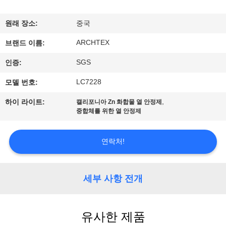
하
여
원래 장소:
중국
ARCHTEX
브랜드 이름:
공
SGS
인증:
장
LC7228
모델 번호:
여
,
하이 라이트:
캘리포니아 Zn 화합물 열 안정제
중합체를 위한 열 안정제
행
연락처!
품
질
세부 사항 전개
관
리
유사한 제품