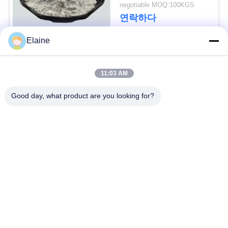
negotiable MOQ:100KGS
구
연락하다
하
Elaine
세
모든
요
11:03 AM
pvc 열 안정제
칼슘 아연 안정제
Good day, what product are you looking for?
사
PVC 잎단
UPVC 부착 화합물
이
트
지도는 pvc 안정제의
산업 가소제
기초를 두었습니다
맵
pvc를 위한 충격 수식
PRIVACY
PVC 윤활유
어구
POLICY