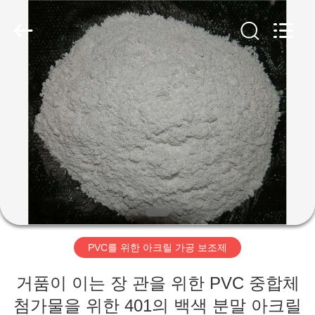
-
2026
Taizhou
Liancheng
Chemical
Co.,
Ltd..
All
집
Rights
Reserved.
제
품
우
리
PVC를 위한 아크릴 가공 보조제
에
거품이 이는 장 관을 위한 PVC 중합체
대
첨가물을 위한 401의 백색 분말 아크릴