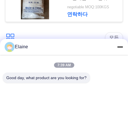
안정제품
구
negotiable MOQ:100KGS
연락하다
하
세
모든
요
Elaine
pvc 열 안정제
칼슘 아연 안정제
사
7:39 AM
이
PVC 잎단
UPVC 부착 화합물
Good day, what product are you looking for?
트
지도는 pvc 안정제의
맵
산업 가소제
기초를 두었습니다
PRIVACY
pvc를 위한 충격 수식
PVC 윤활유
어구
POLICY