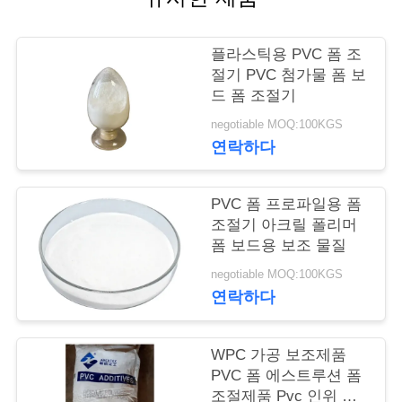
연
플라스틱용 PVC 폼 조
락
절기 PVC 첨가물 폼 보
드 폼 조절기
주
negotiable MOQ:100KGS
세
연락하다
요
PVC 폼 프로파일용 폼
조절기 아크릴 폴리머
인
폼 보드용 보조 물질
용
negotiable MOQ:100KGS
연락하다
문
을
WPC 가공 보조제품
PVC 폼 에스트루션 폼
요
조절제품 Pvc 인위 폼