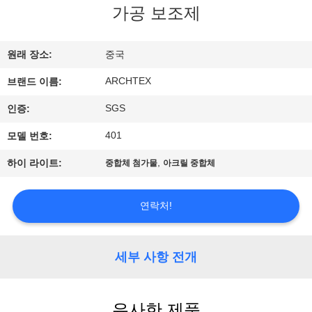
하
가공 보조제
여
원래 장소:
중국
공
ARCHTEX
브랜드 이름:
장
SGS
인증:
여
401
모델 번호:
행
,
하이 라이트:
중합체 첨가물
아크릴 중합체
품
연락처!
질
세부 사항 전개
관
리
유사한 제품