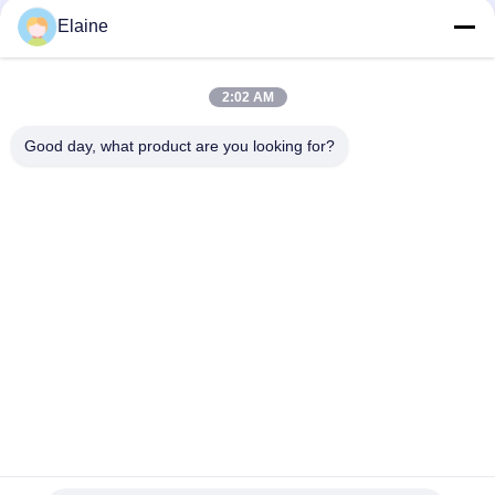
구
Elaine
하
모든
2:02 AM
세
pvc 열 안정제
칼슘 아연 안정제
Good day, what product are you looking for?
요
PVC 잎단
UPVC 부착 화합물
사
이
지도는 pvc 안정제의
산업 가소제
기초를 두었습니다
트
맵
pvc를 위한 충격 수식
PVC 윤활유
어구
PRIVACY
POLICY
구독하십시오