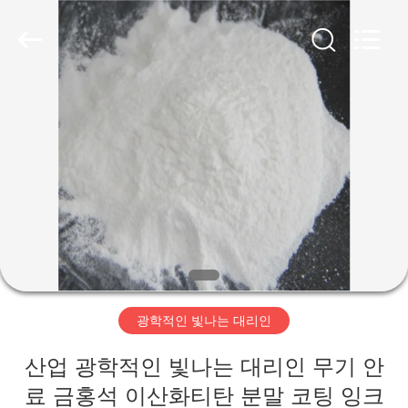
-
2026
Taizhou
Liancheng
Chemical
Co.,
Ltd..
All
집
Rights
Reserved.
제
품
우
리
광학적인 빛나는 대리인
에
산업 광학적인 빛나는 대리인 무기 안
대
료 금홍석 이산화티탄 분말 코팅 잉크