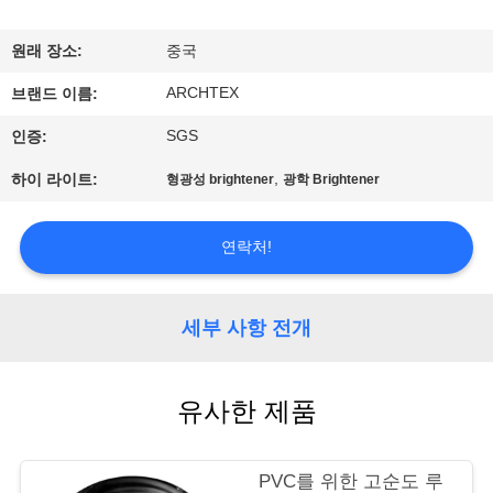
하
여
원래 장소:
중국
ARCHTEX
브랜드 이름:
공
SGS
인증:
장
,
하이 라이트:
형광성 brightener
광학 Brightener
여
행
연락처!
품
세부 사항 전개
질
유사한 제품
관
리
PVC를 위한 고순도 루