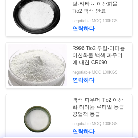
틸-티타늄 이산화물
연
Tio2 백색 안료
negotiable MOQ:100KGS
락
연락하다
주
세
R996 Tio2 루틸-티타늄
이산화물 백색 파우더
요
에 대한 CR690
negotiable MOQ:100KGS
연락하다
인
용
백색 파우더 Tio2 이산
문
화 티타늄 루타일 등급
공업적 등급
을
negotiable MOQ:100KGS
요
연락하다