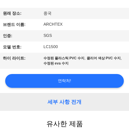
하
여
원래 장소:
중국
ARCHTEX
브랜드 이름:
공
SGS
인증:
장
LC1500
모델 번호:
여
,
,
하이 라이트:
수정된 플라스틱 PVC 수지
클리어 색상 PVC 수지
수정된 eva 수지
행
연락처!
품
질
세부 사항 전개
관
리
유사한 제품