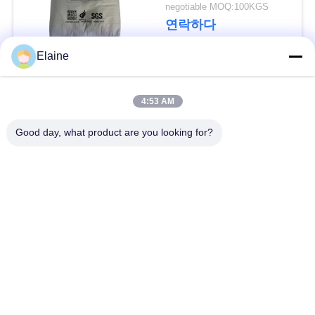
negotiable MOQ:100KGS
구
연락하다
하
Elaine
세
모든
요
4:53 AM
pvc 열 안정제
칼슘 아연 안정제
Good day, what product are you looking for?
사
PVC 잎단
UPVC 부착 화합물
이
트
지도는 pvc 안정제의
산업 가소제
기초를 두었습니다
맵
pvc를 위한 충격 수식
PRIVACY
PVC 윤활유
어구
POLICY