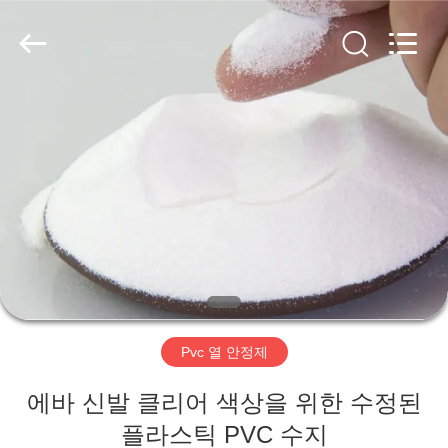
-
2026
Taizhou
Liancheng
Chemical
Co.,
Ltd..
All
집
Rights
Reserved.
제
품
우
리
Pvc 열 안정제
에
에바 신발 클리어 색상을 위한 수정된
대
플라스틱 PVC 수지