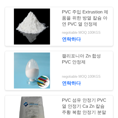
연
PVC 주입 Extrustion 제
품을 위한 방열 칼슘 아
락
연 PVC 열 안정제
주
negotiable MOQ:100KGS
연락하다
세
요
캘리포니아 Zn 합성
PVC 안정제
인
negotiable MOQ:100KGS
용
연락하다
문
PVC 섬유 안정기 PVC
을
열 안정기 Ca Zn 칼슘
요
주황 복합 안정기 분말