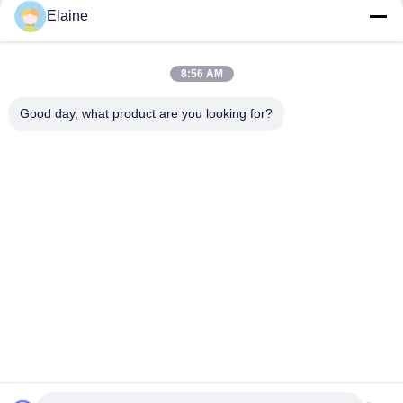
Elaine
모든
8:56 AM
pvc 열 안정제
칼슘 아연 안정제
Good day, what product are you looking for?
PVC 잎단
UPVC 부착 화합물
지도는 pvc 안정제의
산업 가소제
기초를 두었습니다
pvc를 위한 충격 수식
PVC 윤활유
어구
구독하십시오