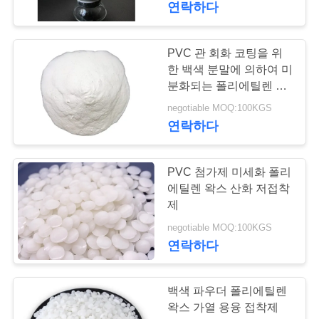
연락하다
PVC 관 회화 코팅을 위
한 백색 분말에 의하여 미
분화되는 폴리에틸렌 왁
스
negotiable MOQ:100KGS
연락하다
PVC 첨가제 미세화 폴리
에틸렌 왁스 산화 저접착
제
negotiable MOQ:100KGS
연락하다
백색 파우더 폴리에틸렌
왁스 가열 용융 접착제