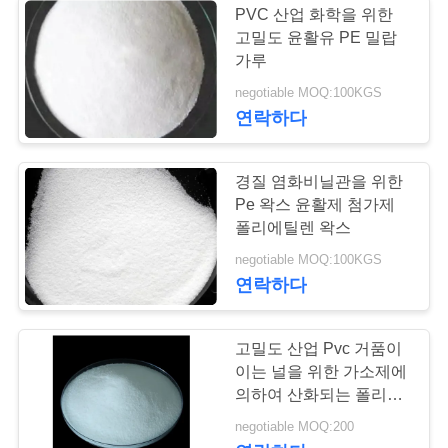
PVC 산업 화학을 위한
고밀도 윤활유 PE 밀랍
가루
negotiable MOQ:100KGS
연락하다
경질 염화비닐관을 위한
Pe 왁스 윤활제 첨가제
폴리에틸렌 왁스
negotiable MOQ:100KGS
연락하다
고밀도 산업 Pvc 거품이
이는 널을 위한 가소제에
의하여 산화되는 폴리에
틸렌 왁스 OPE 왁스
negotiable MOQ:200