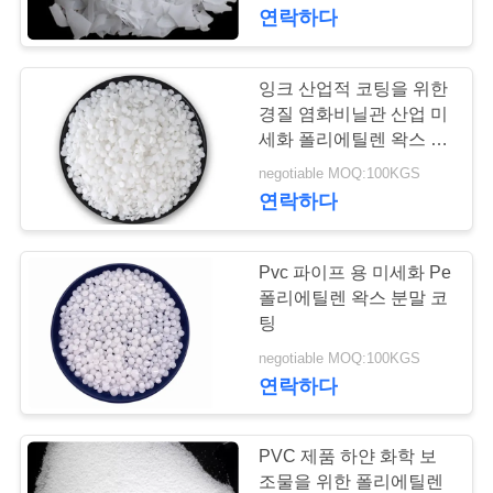
하
연락하다
여
잉크 산업적 코팅을 위한
공
경질 염화비닐관 산업 미
세화 폴리에틸렌 왁스 파
장
우더
negotiable MOQ:100KGS
연락하다
여
행
Pvc 파이프 용 미세화 Pe
폴리에틸렌 왁스 분말 코
품
팅
negotiable MOQ:100KGS
질
연락하다
관
리
PVC 제품 하얀 화학 보
조물을 위한 폴리에틸렌