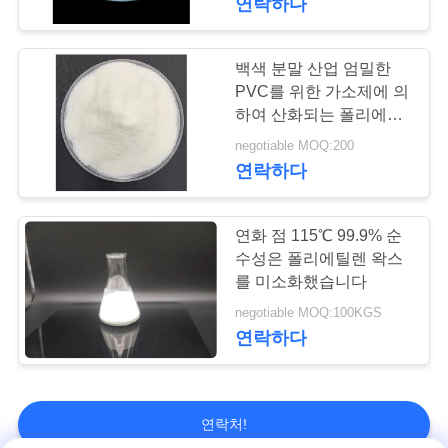
연락하다
백색 분말 산업 엄밀한
PVC를 위한 가소제에 의
하여 산화되는 폴리에틸
렌 왁스 OP-22 OPE 왁스
negotiable MOQ:200
연락하다
연화 점 115℃ 99.9% 순
수성은 폴리에틸렌 왁스
를 미소화했습니다
negotiable MOQ:100KGS
연락하다
연락처!