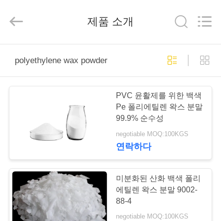
-
2025
Taizhou
제품 소개
Liancheng
Chemical
Co.,
Ltd..
All
집
Rights
Reserved.
polyethylene wax powder
제
PVC 윤활제를 위한 백색
품
Pe 폴리에틸렌 왁스 분말
99.9% 순수성
negotiable MOQ:100KGS
우
연락하다
리
에
미분화된 산화 백색 폴리
에틸렌 왁스 분말 9002-
대
88-4
negotiable MOQ:100KGS