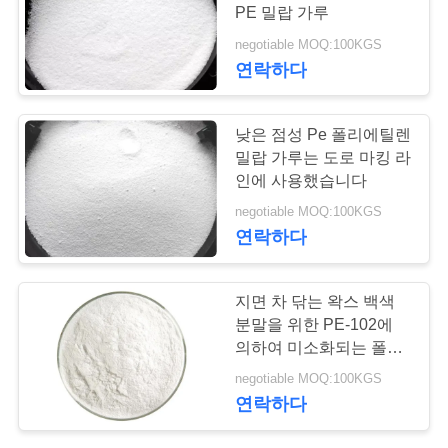
PE 밀랍 가루
연
negotiable MOQ:100KGS
연락하다
락
주
낮은 점성 Pe 폴리에틸렌
세
밀랍 가루는 도로 마킹 라
인에 사용했습니다
요
negotiable MOQ:100KGS
연락하다
인
지면 차 닦는 왁스 백색
용
분말을 위한 PE-102에
문
의하여 미소화되는 폴리
에틸렌 왁스
negotiable MOQ:100KGS
을
연락하다
요