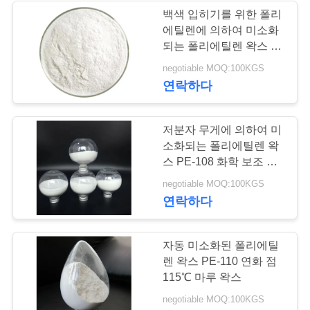
구
백색 입히기를 위한 폴리
에틸렌에 의하여 미소화
하
되는 폴리에틸렌 왁스 분
말 PEW3306 CAS 9002-
세
negotiable MOQ:100KGS
88-4
연락하다
요
저분자 무게에 의하여 미
사
소화되는 폴리에틸렌 왁
스 PE-108 화학 보조 대
이
리인
negotiable MOQ:100KGS
트
연락하다
맵
자동 미소화된 폴리에틸
렌 왁스 PE-110 연화 점
PRIVACY
115℃ 마루 왁스
POLICY
negotiable MOQ:100KGS