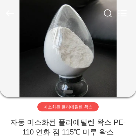
-
2026
Taizhou
Liancheng
Chemical
Co.,
Ltd..
All
집
Rights
Reserved.
제
품
우
리
미소화된 폴리에틸렌 왁스
에
자동 미소화된 폴리에틸렌 왁스 PE-
대
110 연화 점 115℃ 마루 왁스