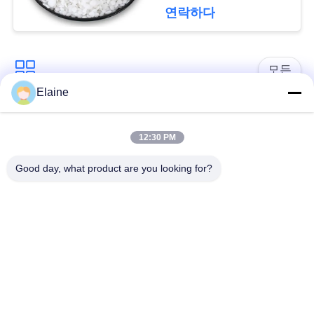
구
연락하다
하
세
모든
Elaine
요
pvc 열 안정제
칼슘 아연 안정제
12:30 PM
사
PVC 잎단
UPVC 부착 화합물
Good day, what product are you looking for?
이
지도는 pvc 안정제의
트
산업 가소제
기초를 두었습니다
맵
pvc를 위한 충격 수식
PVC 윤활유
어구
PRIVACY
POLICY