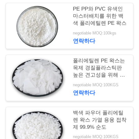
PE PP와 PVC 유색인
연
마스터배치를 위한 백
색 폴리에틸렌 PE 왁스
락
negotiable MOQ:100kgs
주
연락하다
세
요
폴리에틸렌 PE 왁스는
목제 경질플라스틱판
높은 견고성을 위해 사
용했습니다
인
negotiable MOQ:100KGS
연락하다
용
문
백색 파우더 폴리에틸
을
렌 왁스 가열 용융 접착
제 99.9% 순도
요
negotiable MOQ:100KGS