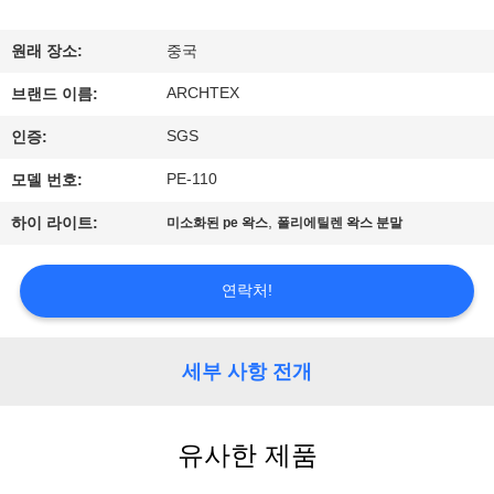
하
여
원래 장소:
중국
ARCHTEX
브랜드 이름:
공
SGS
인증:
장
PE-110
모델 번호:
여
,
하이 라이트:
미소화된 pe 왁스
폴리에틸렌 왁스 분말
행
연락처!
품
질
세부 사항 전개
관
유사한 제품
리